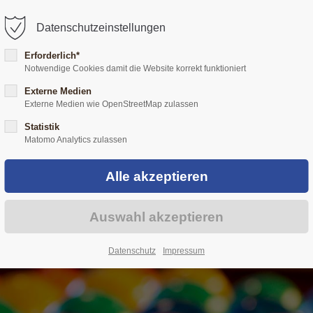
@hof-mertenskoetter.de
Datenschutzeinstellungen
Erforderlich*
Notwendige Cookies damit die Website korrekt funktioniert
ÜBER UNS
HÜHNERHALTUNG
EIERLIKÖR
VERKA
Externe Medien
Externe Medien wie OpenStreetMap zulassen
Statistik
Matomo Analytics zulassen
Datenschutz
Impressum