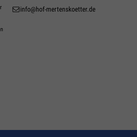
r
info@hof-mertenskoetter.de
en