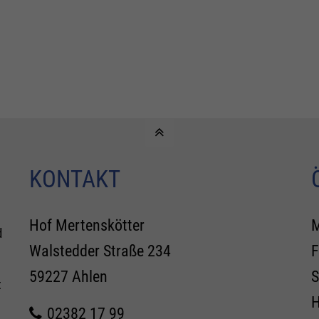
KONTAKT
Hof Mertenskötter
M
d
Walstedder Straße 234
F
59227 Ahlen
S
t
H
02382 17 99