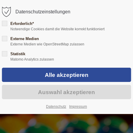
@hof-mertenskoetter.de
Datenschutzeinstellungen
Erforderlich*
Notwendige Cookies damit die Website korrekt funktioniert
ÜBER UNS
HÜHNERHALTUNG
EIERLIKÖR
VERKA
Externe Medien
Externe Medien wie OpenStreetMap zulassen
Statistik
Matomo Analytics zulassen
Datenschutz
Impressum