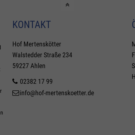
KONTAKT
Hof Mertenskötter
M
d
Walstedder Straße 234
F
59227 Ahlen
S
t
H
02382 17 99
r
info@hof-mertenskoetter.de
en